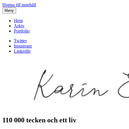
Hoppa till innehåll
Meny
Hem
Arkiv
Portfolio
Twitter
Instagram
LinkedIn
110 000 tecken och ett liv
Karin af Malmoe