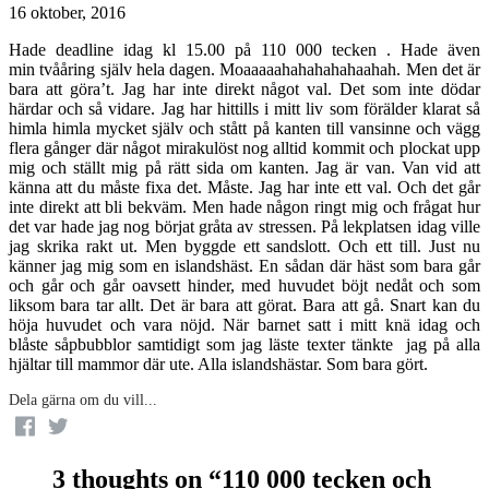
16 oktober, 2016
Hade deadline idag kl 15.00 på 110 000 tecken . Hade även
min tvååring själv hela dagen. Moaaaaahahahahahaahah. Men det är
bara att göra’t. Jag har inte direkt något val. Det som inte dödar
härdar och så vidare. Jag har hittills i mitt liv som förälder klarat så
himla himla mycket själv och stått på kanten till vansinne och vägg
flera gånger där något mirakulöst nog alltid kommit och plockat upp
mig och ställt mig på rätt sida om kanten. Jag är van. Van vid att
känna att du måste fixa det. Måste. Jag har inte ett val. Och det går
inte direkt att bli bekväm. Men hade någon ringt mig och frågat hur
det var hade jag nog börjat gråta av stressen. På lekplatsen idag ville
jag skrika rakt ut. Men byggde ett sandslott. Och ett till. Just nu
känner jag mig som en islandshäst. En sådan där häst som bara går
och går och går oavsett hinder, med huvudet böjt nedåt och som
liksom bara tar allt. Det är bara att görat. Bara att gå. Snart kan du
höja huvudet och vara nöjd. När barnet satt i mitt knä idag och
blåste såpbubblor samtidigt som jag läste texter tänkte jag på alla
hjältar till mammor där ute. Alla islandshästar. Som bara gört.
Dela gärna om du vill...
3 thoughts on “
110 000 tecken och