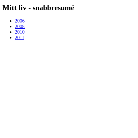
Mitt liv - snabbresumé
2006
2008
2010
2011