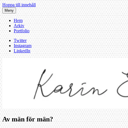
Hoppa till innehåll
Meny
Hem
Arkiv
Portfolio
Twitter
Instagram
LinkedIn
Av män för män?
Karin af Malmoe