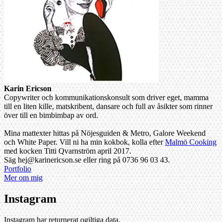
Karin Ericson
Copywriter och kommunikationskonsult som driver eget, mamma
till en liten kille, matskribent, dansare och full av åsikter som rinner
över till en bimbimbap av ord.
Mina mattexter hittas på Nöjesguiden & Metro, Galore Weekend
och White Paper. Vill ni ha min kokbok, kolla efter
Malmö Cooking
med kocken Titti Qvarnström april 2017.
Säg hej@karinericson.se eller ring på 0736 96 03 43.
Portfolio
Mer om mig
Instagram
Instagram har returnerat ogiltiga data.