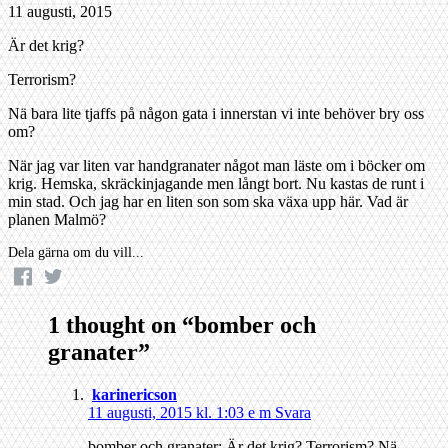
11 augusti, 2015
Är det krig?
Terrorism?
Nä bara lite tjaffs på någon gata i innerstan vi inte behöver bry oss
om?
När jag var liten var handgranater något man läste om i böcker om
krig. Hemska, skräckinjagande men långt bort. Nu kastas de runt i
min stad. Och jag har en liten son som ska växa upp här. Vad är
planen Malmö?
Dela gärna om du vill...
1 thought on “
bomber och
granater
”
karinericson
11 augusti, 2015 kl. 1:03 e m
Svara
bomber och granater: Är det krig? Terrorism? Nä