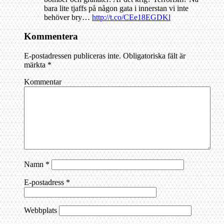
bara lite tjaffs på någon gata i innerstan vi inte
behöver bry…
http://t.co/CEe18EGDKl
Kommentera
E-postadressen publiceras inte.
Obligatoriska fält är
märkta
*
Kommentar
Namn
*
E-postadress
*
Webbplats