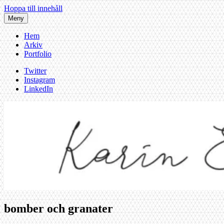
Hoppa till innehåll
Meny
Hem
Arkiv
Portfolio
Twitter
Instagram
LinkedIn
bomber och granater
Karin af Malmoe