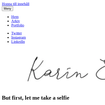
Hoppa till innehåll
Meny
Hem
Arkiv
Portfolio
Twitter
Instagram
LinkedIn
But first, let me take a selfie
Karin af Malmoe