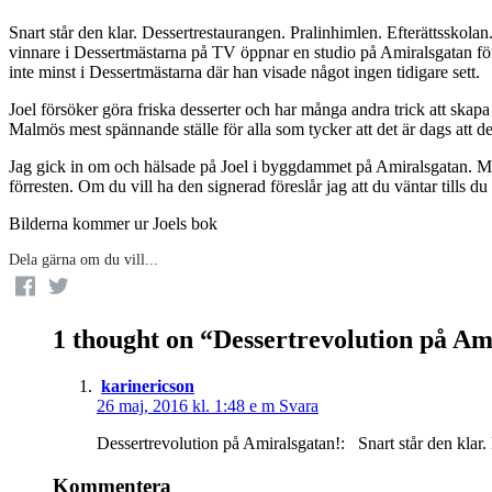
Snart står den klar. Dessertrestaurangen. Pralinhimlen. Efterättsskolan
vinnare i Dessertmästarna på TV öppnar en studio på Amiralsgatan för a
inte minst i Dessertmästarna där han visade något ingen tidigare sett.
Joel försöker göra friska desserter och har många andra trick att skap
Malmös mest spännande ställe för alla som tycker att det är dags att d
Jag gick in om och hälsade på Joel i byggdammet på Amiralsgatan. Me
förresten. Om du vill ha den signerad föreslår jag att du väntar tills du
Bilderna kommer ur Joels bok
Dela gärna om du vill...
1 thought on “
Dessertrevolution på Am
karinericson
26 maj, 2016 kl. 1:48 e m
Svara
Dessertrevolution på Amiralsgatan!: Snart står den klar
Kommentera