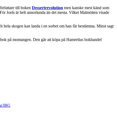
rfattare till boken
Dessertrevolution
men kanske mest känd som
. För Joels är helt annorlunda än det mesta. Vilket Malmöiten visade
 och hela skogen kan landa i en sorbet om han får bestämma. Minst sagt
sertbok på momangen. Den går att köpa på Hamrelius bokhandel
Jgmz3BG