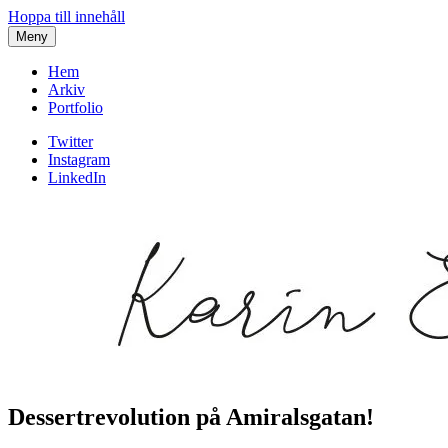
Hoppa till innehåll
Meny
Hem
Arkiv
Portfolio
Twitter
Instagram
LinkedIn
Dessertrevolution på Amiralsgatan!
Karin af Malmoe