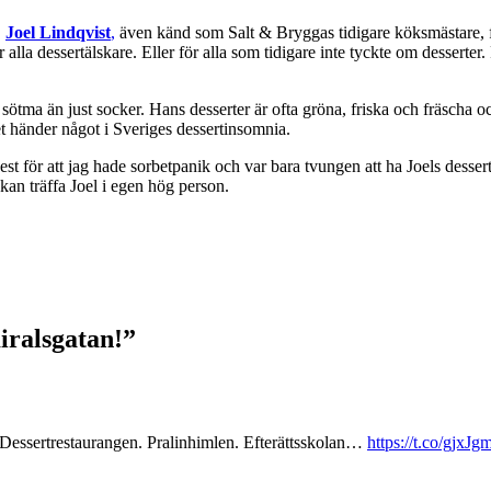
.
Joel Lindqvist
,
även känd som Salt & Bryggas tidigare köksmästare, fö
lla dessertälskare. Eller för alla som tidigare inte tyckte om desserter
a sötma än just socker. Hans desserter är ofta gröna, friska och fräscha
et händer något i Sveriges dessertinsomnia.
st för att jag hade sorbetpanik och var bara tvungen att ha Joels des
 kan träffa Joel i egen hög person.
iralsgatan!
”
. Dessertrestaurangen. Pralinhimlen. Efterättsskolan…
https://t.co/gjx