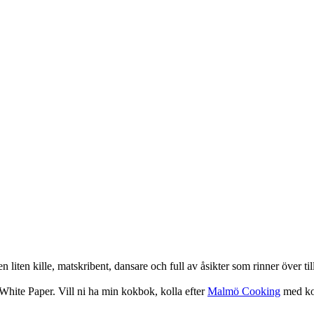
iten kille, matskribent, dansare och full av åsikter som rinner över ti
hite Paper. Vill ni ha min kokbok, kolla efter
Malmö Cooking
med koc