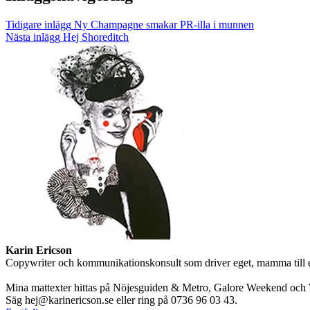
Tidigare inlägg
Ny Champagne smakar PR-illa i munnen
Nästa inlägg
Hej Shoreditch
Karin Ericson
Copywriter och kommunikationskonsult som driver eget, mamma till en l
Mina mattexter hittas på Nöjesguiden & Metro, Galore Weekend och W
Säg hej@karinericson.se eller ring på 0736 96 03 43.