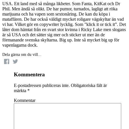
USA. Ett land med så många likheter. Som Fanta, KitKat och Dr
Phil. Men ändå så olikt. De har pumor, turnados, lagligt att röka
marijuana och ha vapen som sextonåring. De kan du köpa i
mataffären. De har också väldigt mycket roligare vägskyltar än vad
vi har. Vilket gör en copywriter lycklig. Som ”klick it or tick it”. Det
låter dom hämtat från en svart stor kvinna i Ricky Lake men slogans
är så USA och det sätter sig mer och sticker ut mer än de
förmanande svenska skyltarna. Big up. Inte så mycket big up för
vapenlagarna dock.
Dela gärna om du vill...
Kommentera
E-postadressen publiceras inte.
Obligatoriska fält är
märkta
*
Kommentar