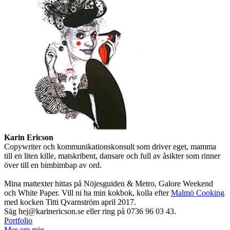
Karin Ericson
Copywriter och kommunikationskonsult som driver eget, mamma
till en liten kille, matskribent, dansare och full av åsikter som rinner
över till en bimbimbap av ord.
Mina mattexter hittas på Nöjesguiden & Metro, Galore Weekend
och White Paper. Vill ni ha min kokbok, kolla efter
Malmö Cooking
med kocken Titti Qvarnström april 2017.
Säg hej@karinericson.se eller ring på 0736 96 03 43.
Portfolio
Mer om mig