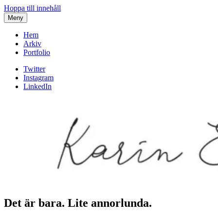
Hoppa till innehåll
Meny
Hem
Arkiv
Portfolio
Twitter
Instagram
LinkedIn
Det är bara. Lite annorlunda.
Karin af Malmoe