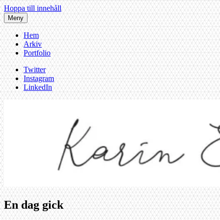
Hoppa till innehåll
Meny
Hem
Arkiv
Portfolio
Twitter
Instagram
LinkedIn
En dag gick
Karin af Malmoe