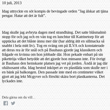
10 juli, 2013
Idag uttryckte en söt kompis de bevingade orden ”Jag älskar att tjäna
pengar. Hatar att det är fult”.
Idag skulle jag avbryta dagen med strandhäng. Det satte blåsmalmö
stopp för och jag och en vän tog en lunchtur till Katrinetorp för att
upptäcka att det blåste ännu mer där (har aldrig ätit en sillmacka så
snabbt i hela mitt liv). Tog en sväng om på ILVA och konstaterade
att deras rea är för snål och på Bauhaus gjorde jag klassikern och
frågade en kvinna om hon jobbade där. Hon pekade enbart på sin
pikettröja vilket betydde att det gjorde hon minsann inte. För övrigt
är Bauhaus den hemskaste platsen jag vet på jorden. Ändå är jag där
ohälsosamt ofta. Idag bestod inköpet av en plastlåda som skulle ner i
en bänk på balkongen. Den passade inte med en centimeter vilket
gjort att jag lekt Mcgyver och försökt skära bort plastkanterna. Det
lyckades inte.
Dela gärna om du vill...