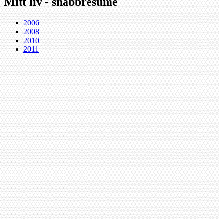
Mitt liv - snabbresumé
2006
2008
2010
2011