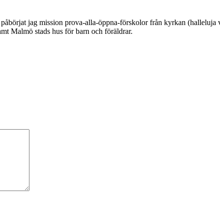
å nu påbörjat jag mission prova-alla-öppna-förskolor från kyrkan (hallel
samt Malmö stads hus för barn och föräldrar.