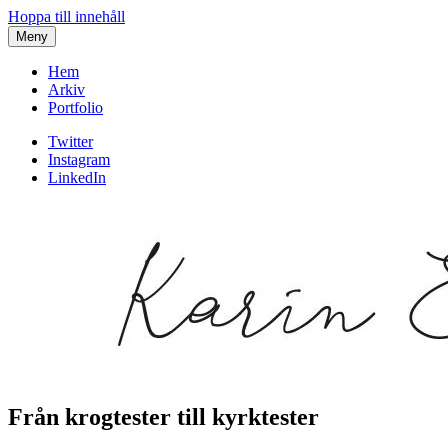
Hoppa till innehåll
Meny
Hem
Arkiv
Portfolio
Twitter
Instagram
LinkedIn
Från krogtester till kyrktester
Karin af Malmoe