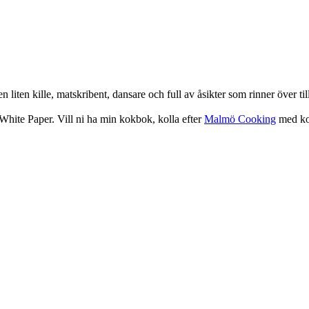
iten kille, matskribent, dansare och full av åsikter som rinner över ti
hite Paper. Vill ni ha min kokbok, kolla efter
Malmö Cooking
med koc