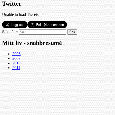
Twitter
Unable to load Tweets
Sök efter:
Mitt liv - snabbresumé
2006
2008
2010
2011