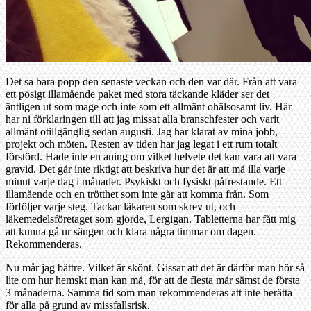
Det sa bara popp den senaste veckan och den var där. Från att vara
ett pösigt illamående paket med stora täckande kläder ser det
äntligen ut som mage och inte som ett allmänt ohälsosamt liv. Här
har ni förklaringen till att jag missat alla branschfester och varit
allmänt otillgänglig sedan augusti. Jag har klarat av mina jobb,
projekt och möten. Resten av tiden har jag legat i ett rum totalt
förstörd. Hade inte en aning om vilket helvete det kan vara att vara
gravid. Det går inte riktigt att beskriva hur det är att må illa varje
minut varje dag i månader. Psykiskt och fysiskt påfrestande. Ett
illamående och en trötthet som inte går att komma från. Som
förföljer varje steg. Tackar läkaren som skrev ut, och
läkemedelsföretaget som gjorde, Lergigan. Tabletterna har fått mig
att kunna gå ur sängen och klara några timmar om dagen.
Rekommenderas.
Nu mår jag bättre. Vilket är skönt. Gissar att det är därför man hör så
lite om hur hemskt man kan må, för att de flesta mår sämst de första
3 månaderna. Samma tid som man rekommenderas att inte berätta
för alla på grund av missfallsrisk.