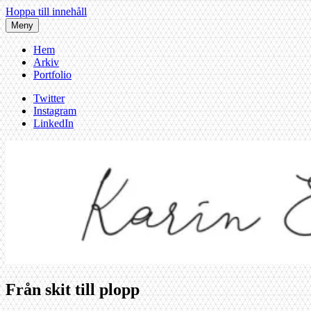
Hoppa till innehåll
Meny
Hem
Arkiv
Portfolio
Twitter
Instagram
LinkedIn
Från skit till plopp
Karin af Malmoe