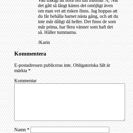
Vad tråkigt att höra om ditt missfall :-(. När
det gått så långt känns det omöjligt även
om man vet att risken finns. Jag hoppas att
du får behålla barnet nästa gång, och att du
inte mår dåligt då heller. Det finns de som
mår prima, har flera vänner som haft det
så. Håller tummarna.
/Karin
Kommentera
E-postadressen publiceras inte.
Obligatoriska fält är
märkta
*
Kommentar
Namn
*