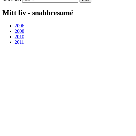
Mitt liv - snabbresumé
2006
2008
2010
2011