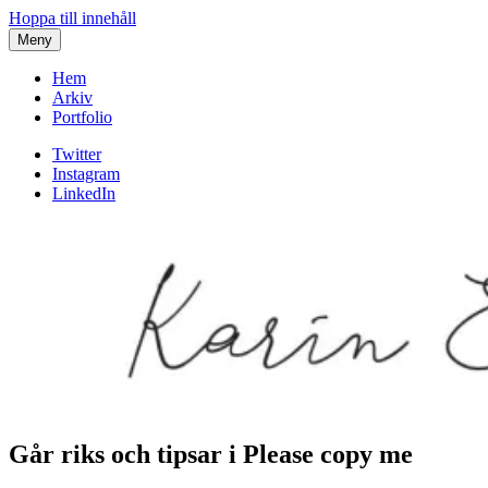
Hoppa till innehåll
Meny
Hem
Arkiv
Portfolio
Twitter
Instagram
LinkedIn
Går riks och tipsar i Please copy me
Karin af Malmoe