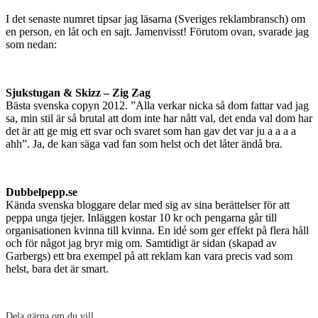
I det senaste numret tipsar jag läsarna (Sveriges reklambransch) om
en person, en låt och en sajt. Jamenvisst! Förutom ovan, svarade jag
som nedan:
Sjukstugan & Skizz – Zig Zag
Bästa svenska copyn 2012. ”Alla verkar nicka så dom fattar vad jag
sa, min stil är så brutal att dom inte har nått val, det enda val dom har
det är att ge mig ett svar och svaret som han gav det var ju a a a a
ahh”. Ja, de kan säga vad fan som helst och det låter ändå bra.
Dubbelpepp.se
Kända svenska bloggare delar med sig av sina berättelser för att
peppa unga tjejer. Inläggen kostar 10 kr och pengarna går till
organisationen kvinna till kvinna. En idé som ger effekt på flera håll
och för något jag bryr mig om. Samtidigt är sidan (skapad av
Garbergs) ett bra exempel på att reklam kan vara precis vad som
helst, bara det är smart.
Dela gärna om du vill...