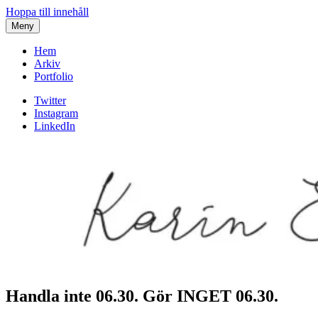
Hoppa till innehåll
Meny
Hem
Arkiv
Portfolio
Twitter
Instagram
LinkedIn
Handla inte 06.30. Gör INGET 06.30.
Karin af Malmoe