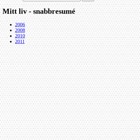
Mitt liv - snabbresumé
2006
2008
2010
2011