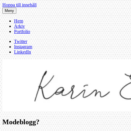
Hoppa till innehåll
Meny
Hem
Arkiv
Portfolio
Twitter
Instagram
LinkedIn
Modeblogg?
Karin af Malmoe