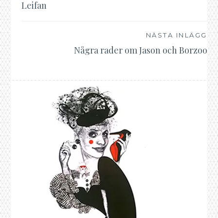
Inläggsnavigering
Leifan
NÄSTA INLÄGG
Några rader om Jason och Borzoo