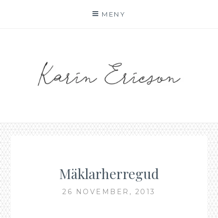
Hoppa
MENY
till
innehåll
KARIN AF MALMOE
Mäklarherregud
26 NOVEMBER, 2013