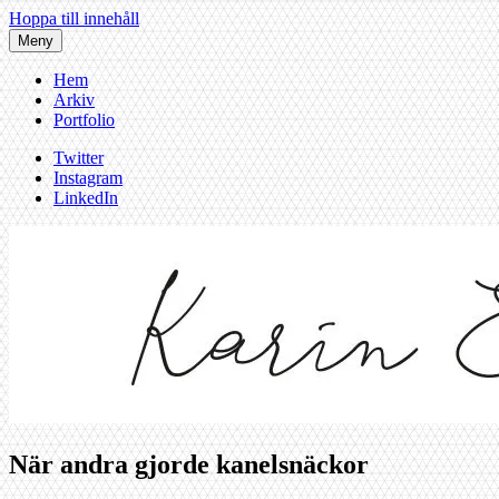
Hoppa till innehåll
Meny
Hem
Arkiv
Portfolio
Twitter
Instagram
LinkedIn
När andra gjorde kanelsnäckor
Karin af Malmoe