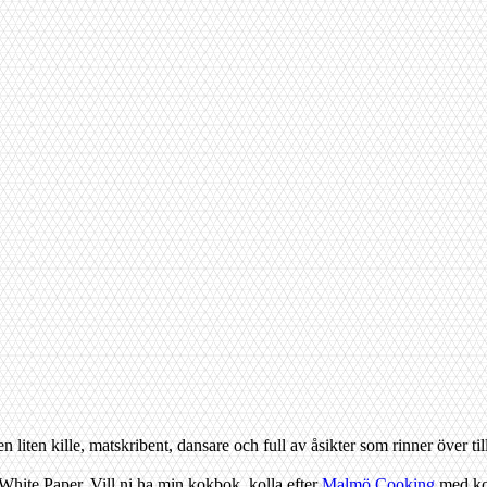
iten kille, matskribent, dansare och full av åsikter som rinner över ti
hite Paper. Vill ni ha min kokbok, kolla efter
Malmö Cooking
med koc