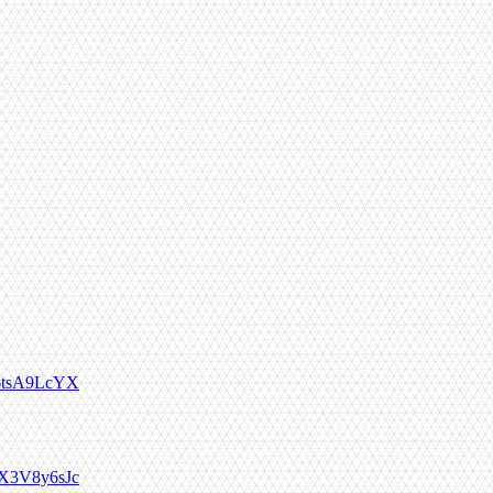
/46tsA9LcYX
/NX3V8y6sJc