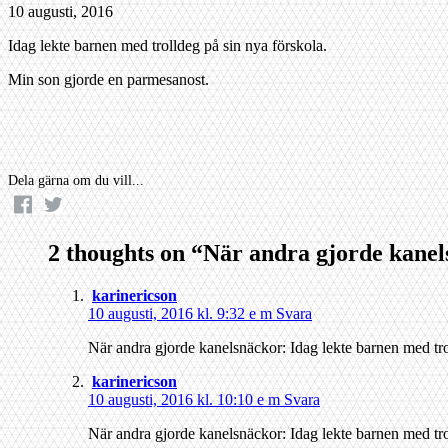
10 augusti, 2016
Idag lekte barnen med trolldeg på sin nya förskola.
Min son gjorde en parmesanost.
Dela gärna om du vill...
2 thoughts on “
När andra gjorde kane
karinericson
10 augusti, 2016 kl. 9:32 e m
Svara
När andra gjorde kanelsnäckor: Idag lekte barnen med t
karinericson
10 augusti, 2016 kl. 10:10 e m
Svara
När andra gjorde kanelsnäckor: Idag lekte barnen med t