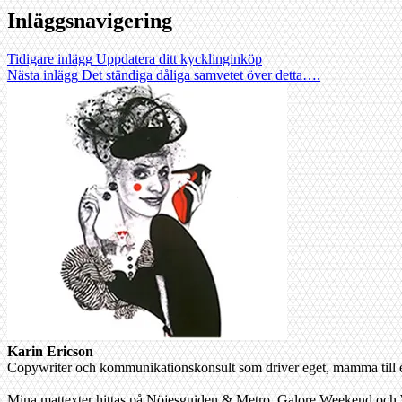
Inläggsnavigering
Tidigare inlägg
Uppdatera ditt kycklinginköp
Nästa inlägg
Det ständiga dåliga samvetet över detta….
Karin Ericson
Copywriter och kommunikationskonsult som driver eget, mamma till en l
Mina mattexter hittas på Nöjesguiden & Metro, Galore Weekend och W