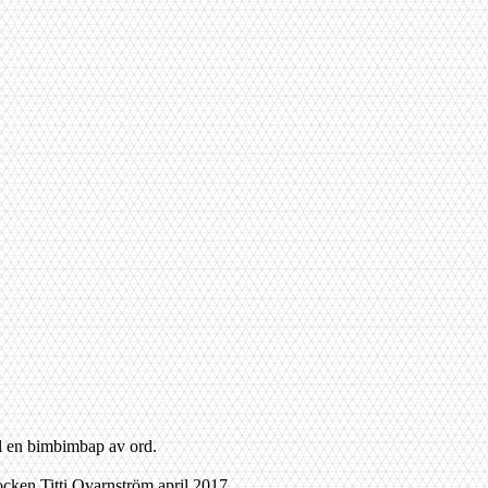
ll en bimbimbap av ord.
ken Titti Qvarnström april 2017.