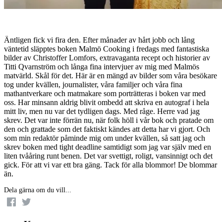
Äntligen fick vi fira den. Efter månader av hårt jobb och lång
väntetid släpptes boken Malmö Cooking i fredags med fantastiska
bilder av Christoffer Lomfors, extravaganta recept och historier av
Titti Qvarnström och långa fina intervjuer av mig med Malmös
matvärld. Skål för det. Här är en mängd av bilder som våra besökare
tog under kvällen, journalister, våra familjer och våra fina
mathantverkare och matmakare som porträtteras i boken var med
oss. Har minsann aldrig blivit ombedd att skriva en autograf i hela
mitt liv, men nu var det tydligen dags. Med råge. Herre vad jag
skrev. Det var inte förrän nu, när folk höll i vår bok och pratade om
den och grattade som det faktiskt kändes att detta har vi gjort. Och
som min redaktör påminde mig om under kvällen, så satt jag och
skrev boken med tight deadline samtidigt som jag var själv med en
liten tvååring runt benen. Det var svettigt, roligt, vansinnigt och det
gick. För att vi var ett bra gäng. Tack för alla blommor! De blommar
än.
Dela gärna om du vill...