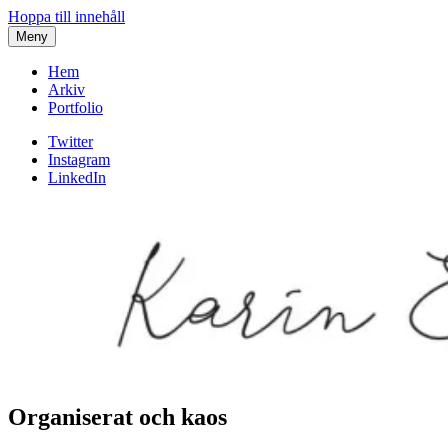
Hoppa till innehåll
Meny
Hem
Arkiv
Portfolio
Twitter
Instagram
LinkedIn
Organiserat och kaos
Karin af Malmoe