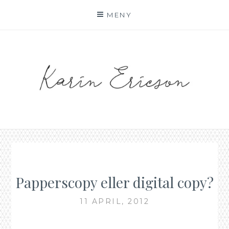
Hoppa
MENY
till
innehåll
KARIN AF MALMOE
Papperscopy eller digital copy?
11 APRIL, 2012