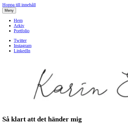
Hoppa till innehåll
Meny
Hem
Arkiv
Portfolio
Twitter
Instagram
LinkedIn
Så klart att det händer mig
Karin af Malmoe