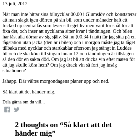
13 juli, 2012
När man inte hittar sina bilnycklar 00.00 i Glumslöv och konstaterar
att man slagit igen dörren på sin bil, som under månader haft ett
fucked up centrallås som lever sitt eget liv men varit för snål för att
fixa det, och inser att nycklarna sitter kvar i tändningen. Och bilen
har låst alla dörrar av sig själv. Så nu (00.34 i natt) får jag sitta på en
tågstation utan jacka (den är i bilen) och i morgon måste jag ta tåget
tillbaka med nycklar och startkablar eftersom jag stängt in Luddes
bil och de ska köra till stugan innan 12 och tändningen är tillslagen
så den dör en sakta död. Om jag lät bli att dricka vin efter maten för
att jag skulle köra hem? Om jag drack vin så fort jag insåg
situationen?
Jahapp. Där vältes morgondagens planer upp och ned.
Så klart att det händer mig.
Dela gärna om du vill...
2 thoughts on “
Så klart att det
händer mig
”