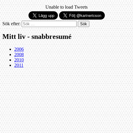
Unable to load Tweets
Sök efter:
Mitt liv - snabbresumé
2006
2008
2010
2011