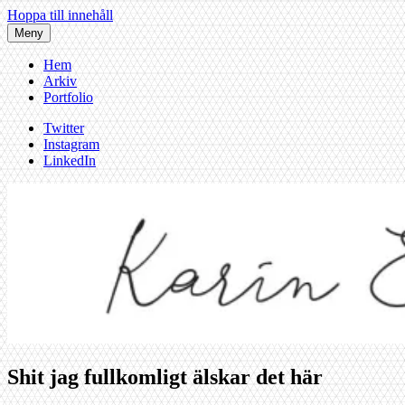
Hoppa till innehåll
Meny
Hem
Arkiv
Portfolio
Twitter
Instagram
LinkedIn
Shit jag fullkomligt älskar det här
Karin af Malmoe