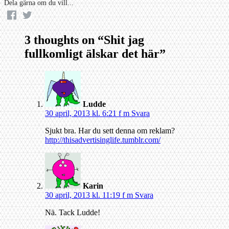
Dela gärna om du vill...
3 thoughts on “
Shit jag
fullkomligt älskar det här
”
Ludde
30 april, 2013 kl. 6:21 f m
Svara
Sjukt bra. Har du sett denna om reklam?
http://thisadvertisinglife.tumblr.com/
Karin
30 april, 2013 kl. 11:19 f m
Svara
Nä. Tack Ludde!