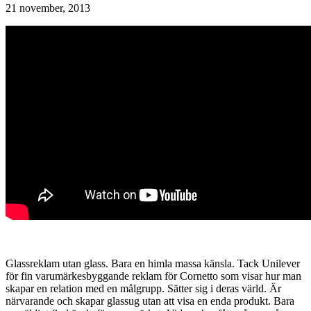
21 november, 2013
Glassreklam utan glass. Bara en himla massa känsla. Tack Unilever
för fin varumärkesbyggande reklam för Cornetto som visar hur man
skapar en relation med en målgrupp. Sätter sig i deras värld. Är
närvarande och skapar glassug utan att visa en enda produkt. Bara