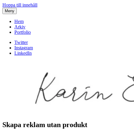
Hoppa till innehåll
Meny
Hem
Arkiv
Portfolio
Twitter
Instagram
LinkedIn
Skapa reklam utan produkt
Karin af Malmoe