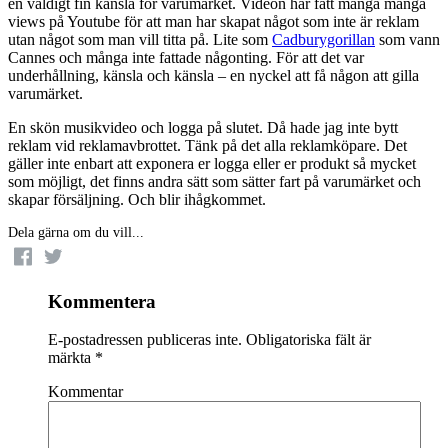
en väldigt fin känsla för varumärket. Videon har fått många många
views på Youtube för att man har skapat något som inte är reklam
utan något som man vill titta på. Lite som
Cadburygorillan
som vann
Cannes och många inte fattade någonting. För att det var
underhållning, känsla och känsla – en nyckel att få någon att gilla
varumärket.
En skön musikvideo och logga på slutet. Då hade jag inte bytt
reklam vid reklamavbrottet. Tänk på det alla reklamköpare. Det
gäller inte enbart att exponera er logga eller er produkt så mycket
som möjligt, det finns andra sätt som sätter fart på varumärket och
skapar försäljning. Och blir ihågkommet.
Dela gärna om du vill...
Kommentera
E-postadressen publiceras inte.
Obligatoriska fält är
märkta
*
Kommentar