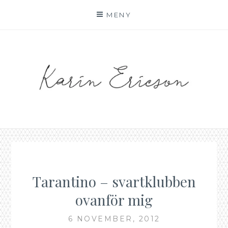
Hoppa
MENY
till
innehåll
KARIN AF MALMOE
Tarantino – svartklubben
ovanför mig
6 NOVEMBER, 2012