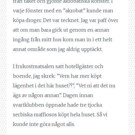
från taket och gjorde akrobatiska konster. I
varje fönster med en ”akrobat” kunde man
köpa droger. Det var tecknet. Jag var paff över
att om man bara gick ut genom en annan
ingång från mitt hus kom man in i ett helt
annat område som jag aldrig upptäckt.
I frukostmatsalen satt hotellgäster och
boende, jag skrek: ”Vem har mer köpt
lägenhet i det här huset?!”, ”Vet ni att det nu
ägs av någon annan”. Dagen innan
svartklubben öppnade hade tre tjocka
serbiska maffiosos köpt hela huset. Så vi
kunde inte göra något alls.