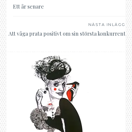
Inläggsnavigering
Ett år senare
NÄSTA INLÄGG
Att våga prata positivt om sin största konkurrent