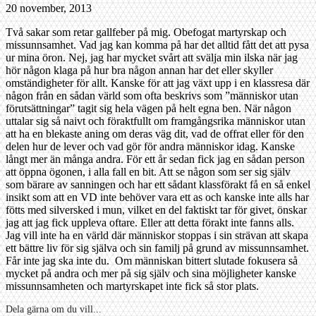
20 november, 2013
Två sakar som retar gallfeber på mig. Obefogat martyrskap och
missunnsamhet. Vad jag kan komma på har det alltid fått det att pysa
ur mina öron. Nej, jag har mycket svårt att svälja min ilska när jag
hör någon klaga på hur bra någon annan har det eller skyller
omständigheter för allt. Kanske för att jag växt upp i en klassresa där
någon från en sådan värld som ofta beskrivs som ”människor utan
förutsättningar” tagit sig hela vägen på helt egna ben. När någon
uttalar sig så naivt och föraktfullt om framgångsrika människor utan
att ha en blekaste aning om deras väg dit, vad de offrat eller för den
delen hur de lever och vad gör för andra människor idag. Kanske
långt mer än många andra. För ett år sedan fick jag en sådan person
att öppna ögonen, i alla fall en bit. Att se någon som ser sig själv
som bärare av sanningen och har ett sådant klassförakt få en så enkel
insikt som att en VD inte behöver vara ett as och kanske inte alls har
fötts med silversked i mun, vilket en del faktiskt tar för givet, önskar
jag att jag fick uppleva oftare. Eller att detta förakt inte fanns alls.
Jag vill inte ha en värld där människor stoppas i sin strävan att skapa
ett bättre liv för sig själva och sin familj på grund av missunnsamhet.
Får inte jag ska inte du. Om människan bittert slutade fokusera så
mycket på andra och mer på sig själv och sina möjligheter kanske
missunnsamheten och martyrskapet inte fick så stor plats.
Dela gärna om du vill...