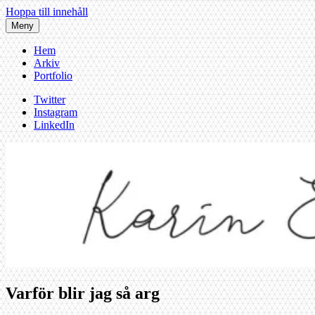
Hoppa till innehåll
Meny
Hem
Arkiv
Portfolio
Twitter
Instagram
LinkedIn
Varför blir jag så arg
Karin af Malmoe