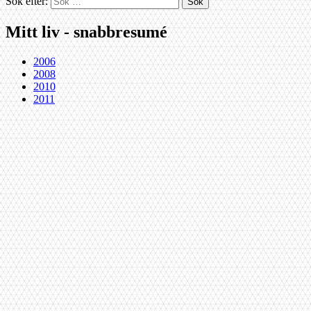
Sök efter:
Mitt liv - snabbresumé
2006
2008
2010
2011