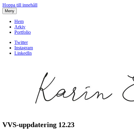
Hoppa till innehåll
Meny
Hem
Arkiv
Portfolio
Twitter
Instagram
LinkedIn
VVS-uppdatering 12.23
Karin af Malmoe