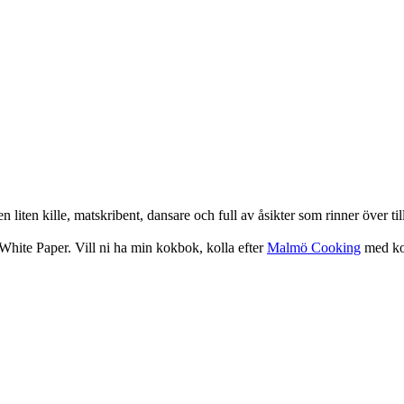
iten kille, matskribent, dansare och full av åsikter som rinner över ti
hite Paper. Vill ni ha min kokbok, kolla efter
Malmö Cooking
med koc