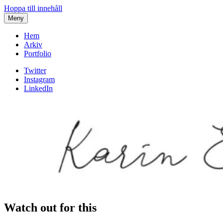
Hoppa till innehåll
Meny
Hem
Arkiv
Portfolio
Twitter
Instagram
LinkedIn
Watch out for this
Karin af Malmoe