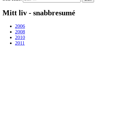
Mitt liv - snabbresumé
2006
2008
2010
2011